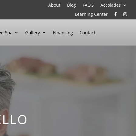
About
Blog
FAQ’S
Accolades
Learning Center
d Spa
Gallery
Financing
Contact
ELLO