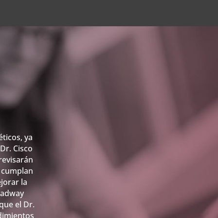
ticos, ya
Dr. Cisco
revisarán
e cumplan
jorar la
roadway
que el Dr.
edimientos