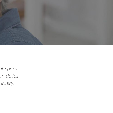
nte para
r, de los
urgery.