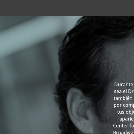
Durante 
sea el D
también 
por comp
tus obj
aparie
Center fo
Broadway 