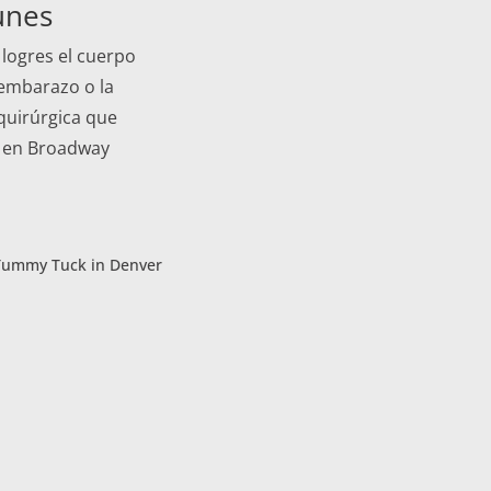
unes
 logres el cuerpo
 embarazo o la
quirúrgica que
s en Broadway